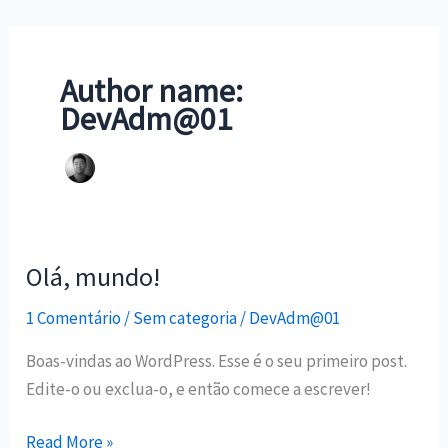
Ir
para
o
Author name:
conteúdo
DevAdm@01
Olá, mundo!
Olá,
mundo!
1 Comentário
/
Sem categoria
/
DevAdm@01
Boas-vindas ao WordPress. Esse é o seu primeiro post.
Edite-o ou exclua-o, e então comece a escrever!
Read More »